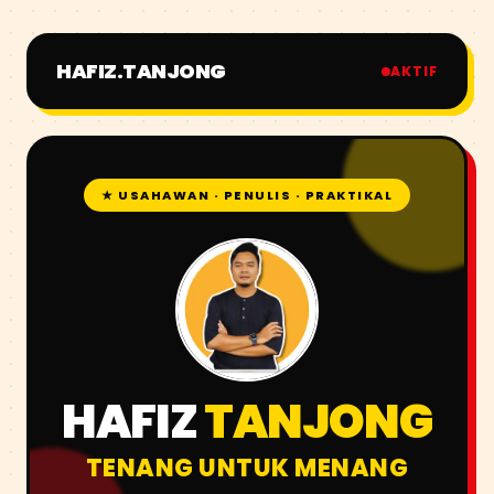
HAFIZ.TANJONG
AKTIF
★ USAHAWAN · PENULIS · PRAKTIKAL
HAFIZ
TANJONG
TENANG UNTUK MENANG