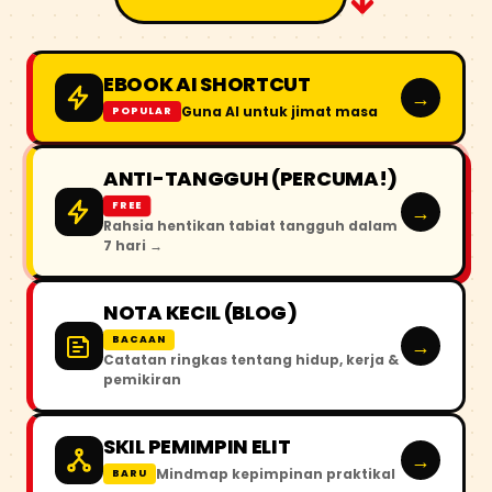
EBOOK AI SHORTCUT
→
Guna AI untuk jimat masa
POPULAR
ANTI-TANGGUH (PERCUMA!)
→
FREE
Rahsia hentikan tabiat tangguh dalam
7 hari →
NOTA KECIL (BLOG)
→
BACAAN
Catatan ringkas tentang hidup, kerja &
pemikiran
SKIL PEMIMPIN ELIT
→
Mindmap kepimpinan praktikal
BARU