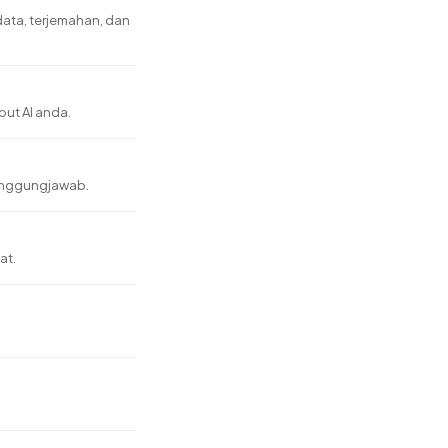
 data, terjemahan, dan
put AI anda.
rtanggungjawab.
at.