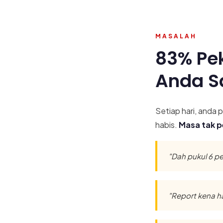
MASALAH
83% Pe
Anda S
Setiap hari, anda p
habis.
Masa tak p
"Dah pukul 6 pet
"Report kena han