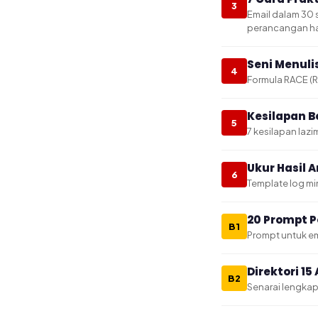
3
Email dalam 30 s
perancangan ha
Seni Menuli
4
Formula RACE (Ro
Kesilapan B
5
7 kesilapan laz
Ukur Hasil 
6
Template log mi
20 Prompt P
B1
Prompt untuk ema
Direktori 1
B2
Senarai lengkap 