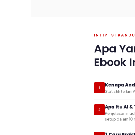
INTIP ISI KAN
Apa Ya
Ebook I
Kenapa Anda
1
Statistik terkin
Apa Itu AI 
2
Penjelasan muda
setup dalam 10 m
7 Cara Prak