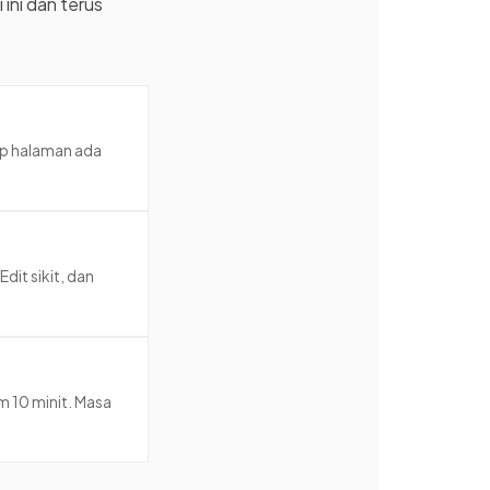
 ini dan terus
ap halaman ada
it sikit, dan
m 10 minit. Masa