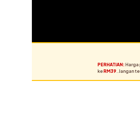
PERHATIAN:
Harga 
ke
RM39
. Jangan t