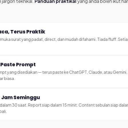
 jargon teknikal.
Panduan praktikal
yang anda boleh ikut hari
ca, Terus Praktik
uka surat yang padat, direct, dan mudah difahami. Tiada fluff. Seti
 Paste Prompt
t yang disediakan — terus paste ke ChatGPT, Claude, atau Gemini. Ed
ar biasa.
5 Jam Seminggu
 dalam 30 saat. Report siap dalam 15 minit. Content sebulan siap dala
ali.