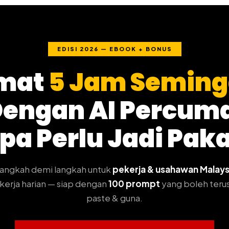
EDISI 2026 — EBOOK + BONUS
imat
5 Jam Semin
engan AI Percum
pa Perlu Jadi Pakar
langkah demi langkah untuk
pekerja & usahawan Malays
kerja harian — siap dengan
100 prompt
yang boleh teru
paste & guna.