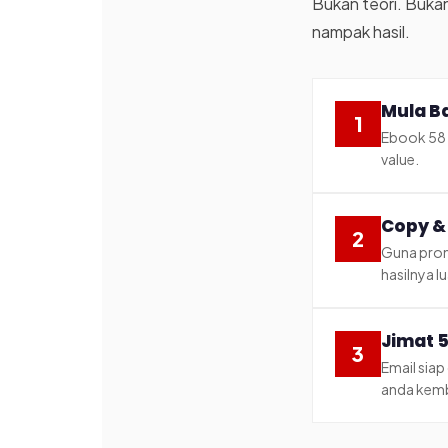
Bukan teori. Bukan
nampak hasil.
Mula Ba
1
Ebook 58 m
value.
Copy &
2
Guna promp
hasilnya lu
Jimat 
3
Email siap
anda kemb