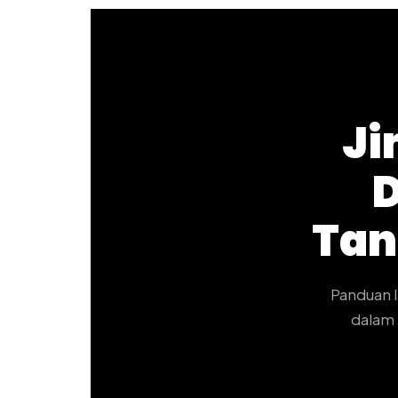
J
D
Tan
Panduan 
dalam 