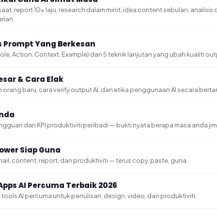
aat, report 10x laju, research dalam minit, idea content sebulan, analisis
rian.
s Prompt Yang Berkesan
le, Action, Context, Example) dan 5 teknik lanjutan yang ubah kualiti out
esar & Cara Elak
im orang baru, cara verify output AI, dan etika penggunaan AI secara be
Anda
ngguan dan KPI produktiviti peribadi — bukti nyata berapa masa anda jim
ower Siap Guna
il, content, report, dan produktiviti — terus copy, paste, guna.
5 Apps AI Percuma Terbaik 2026
tools AI percuma untuk penulisan, design, video, dan produktiviti.