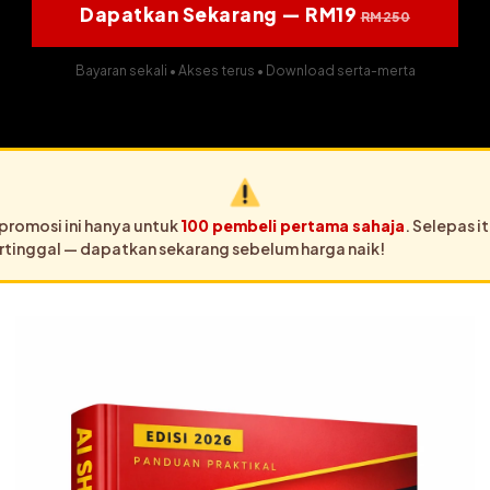
Dapatkan Sekarang — RM19
RM250
Bayaran sekali • Akses terus • Download serta-merta
promosi ini hanya untuk
100 pembeli pertama sahaja
. Selepas i
ertinggal — dapatkan sekarang sebelum harga naik!