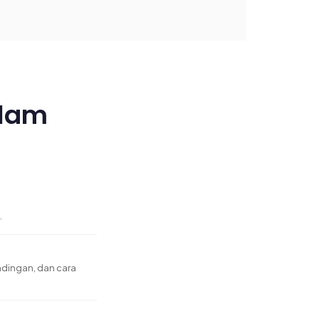
alam
.
ndingan, dan cara