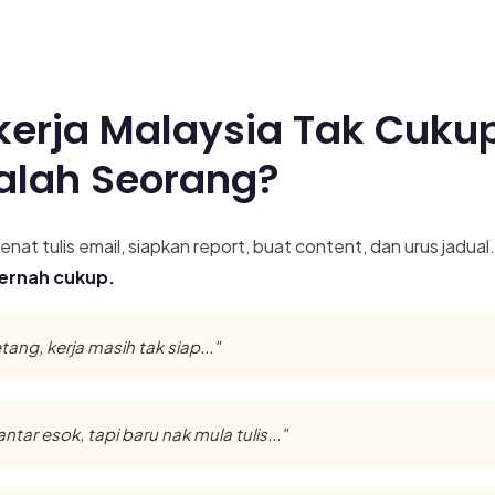
kerja Malaysia Tak Cuku
alah Seorang?
enat tulis email, siapkan report, buat content, dan urus jadual
ernah cukup.
ang, kerja masih tak siap..."
tar esok, tapi baru nak mula tulis..."