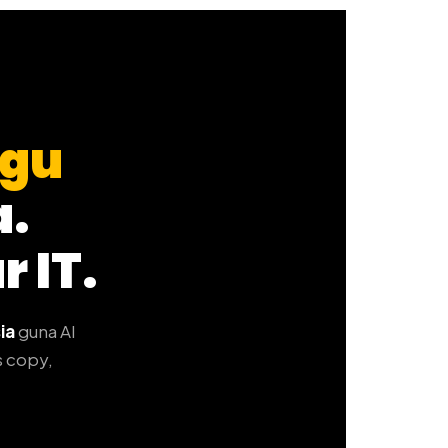
ggu
a.
 IT.
ia
guna AI
s copy,