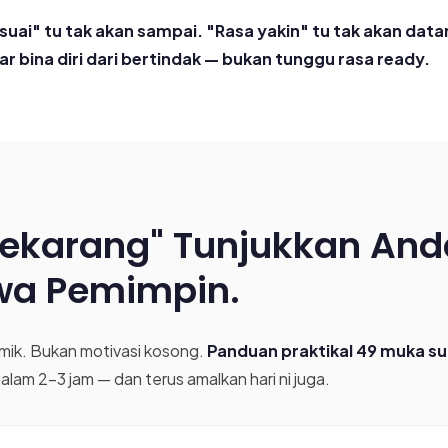
uai" tu tak akan sampai. "Rasa yakin" tu tak akan datan
 bina diri dari bertindak — bukan tunggu rasa ready.
Sekarang" Tunjukkan And
iwa Pemimpin.
mik. Bukan motivasi kosong.
Panduan praktikal 49 muka su
alam 2-3 jam — dan terus amalkan hari ni juga.