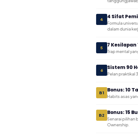
tanggungjawab p
4 Sifat Pem
4
Formula univers
dalam dunia ker
7 Kesilapa
5
Trap mental ya
Sistem 90 H
6
Pelan praktikal 
Bonus: 10 T
B1
Habits asas yang
Bonus: 15 B
B2
Senarai pilihan
Ownership.