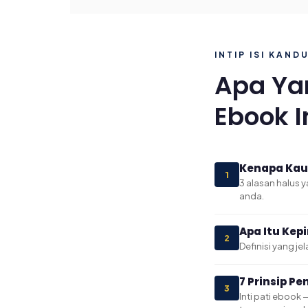
INTIP ISI KAN
Apa Ya
Ebook I
Kenapa Kau
1
3 alasan halus 
anda.
Apa Itu Kep
2
Definisi yang j
7 Prinsip P
3
Inti pati ebook 