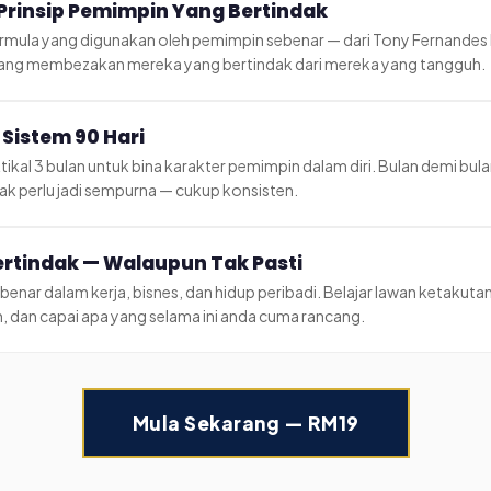
 Prinsip Pemimpin Yang Bertindak
rmula yang digunakan oleh pemimpin sebenar — dari Tony Fernandes k
 yang membezakan mereka yang bertindak dari mereka yang tangguh.
 Sistem 90 Hari
tikal 3 bulan untuk bina karakter pemimpin dalam diri. Bulan demi bul
ak perlu jadi sempurna — cukup konsisten.
ertindak — Walaupun Tak Pasti
ebenar dalam kerja, bisnes, dan hidup peribadi. Belajar lawan ketakutan
, dan capai apa yang selama ini anda cuma rancang.
Mula Sekarang — RM19