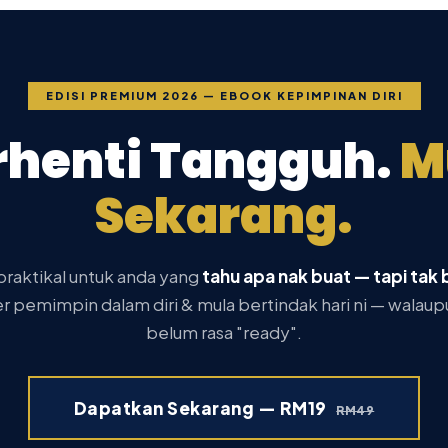
EDISI PREMIUM 2026 — EBOOK KEPIMPINAN DIRI
rhenti Tangguh.
M
Sekarang.
raktikal untuk anda yang
tahu apa nak buat — tapi tak 
r pemimpin dalam diri & mula bertindak hari ni — walau
belum rasa "ready".
Dapatkan Sekarang — RM19
RM49