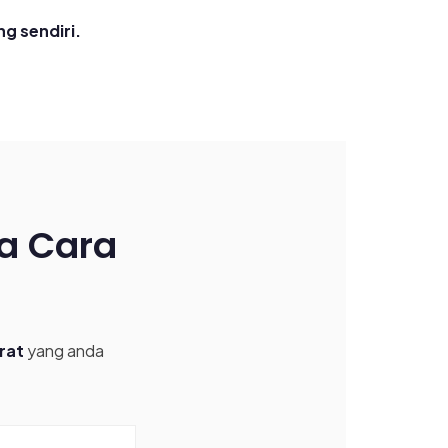
g sendiri.
a Cara
rat
yang anda