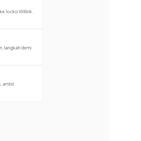
e Jocko Willink.
an, langkah demi
, ambil