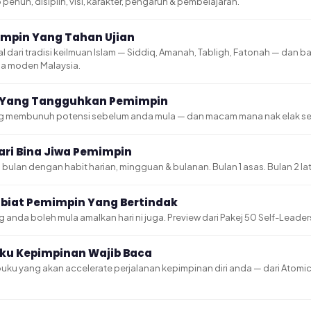
enuh, disiplin, visi, karakter, pengaruh & pembelajaran.
impin Yang Tahan Ujian
al dari tradisi keilmuan Islam — Siddiq, Amanah, Tabligh, Fatonah — dan 
ja moden Malaysia.
n Yang Tangguhkan Pemimpin
ng membunuh potensi sebelum anda mula — dan macam mana nak elak set
ari Bina Jiwa Pemimpin
3 bulan dengan habit harian, mingguan & bulanan. Bulan 1 asas. Bulan 2 lati
abiat Pemimpin Yang Bertindak
 anda boleh mula amalkan hari ni juga. Preview dari Pakej 50 Self-Leader
uku Kepimpinan Wajib Baca
 buku yang akan accelerate perjalanan kepimpinan diri anda — dari Atomic