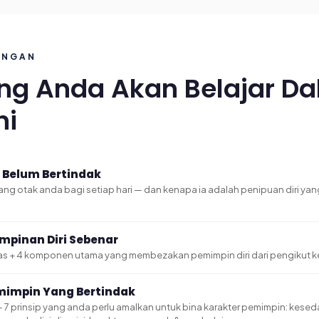
DUNGAN
ng Anda Akan Belajar D
ni
 Belum Bertindak
yang otak anda bagi setiap hari — dan kenapa ia adalah penipuan diri 
impinan Diri Sebenar
elas + 4 komponen utama yang membezakan pemimpin diri dari pengikut 
emimpin Yang Bertindak
— 7 prinsip yang anda perlu amalkan untuk bina karakter pemimpin: keseda