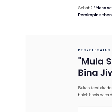
Sebab?
"Masa ses
Pemimpin sebenar
PENYELESAIAN
"Mula 
Bina J
Bukan teori akade
boleh habis baca d