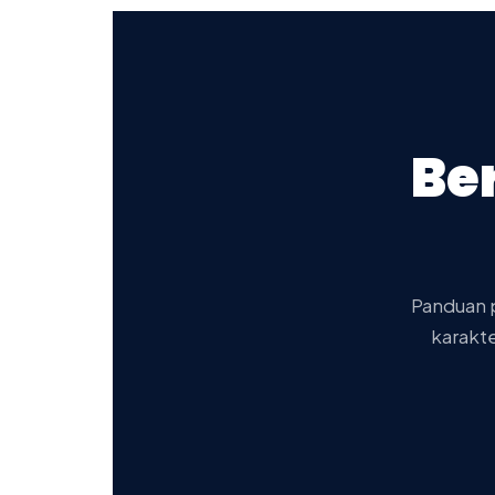
Be
Panduan p
karakte