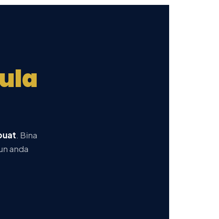
ula
buat
. Bina
pun anda