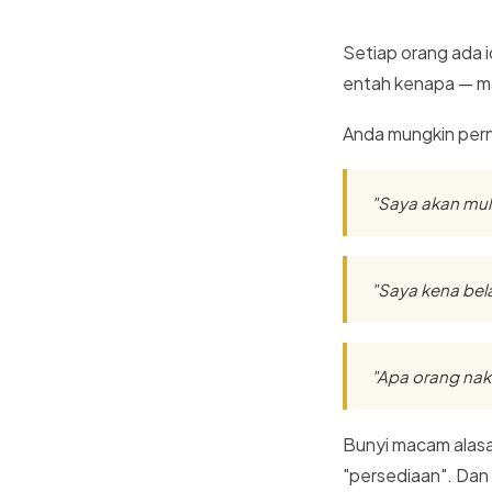
Setiap orang ada i
entah kenapa — mas
Anda mungkin perna
"Saya akan mula
"Saya kena bela
"Apa orang nak
Bunyi macam alasa
"persediaan". Dan s