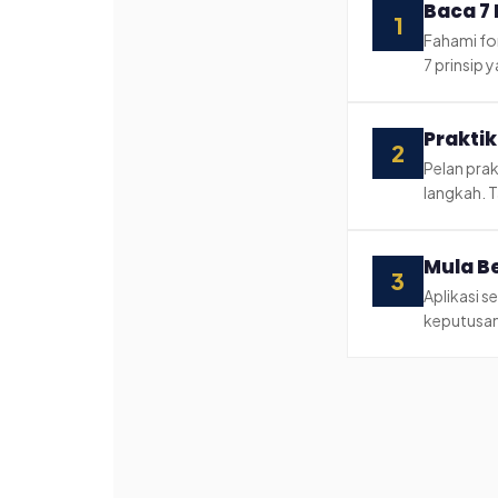
Baca 7
1
Fahami fo
7 prinsip
Praktik
2
Pelan prak
langkah. T
Mula B
3
Aplikasi s
keputusan