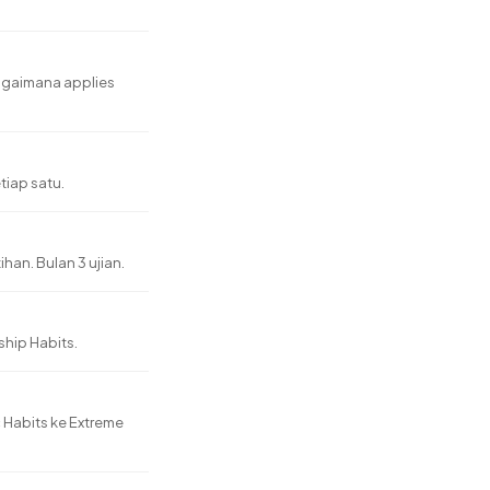
bagaimana applies
iap satu.
han. Bulan 3 ujian.
ship Habits.
 Habits ke Extreme