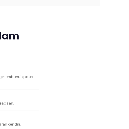
alam
yang membunuh potensi
keadaan.
ran kendiri,