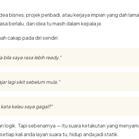
dea bisnes, projek peribadi, atau kerjaya impian yang dah lama
a berlalu, dan idea tu masih dalam kepala je.
h cakap pada diri sendiri:
 bila saya rasa lebih ready."
jar lagi sikit sebelum mula."
 kata kalau saya gagal?"
n logik. Tapi sebenarnya — itu suara ketakutan yang menyama
etiap kali anda layan suara tu, hidup anda jadi statik.